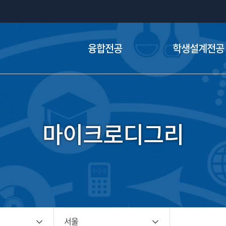
융합전공
학생설계전공
융합전공이란
학생설계전공이
운영현황
운영현황
마이크로디그리
신청 및 이수방법
신청 및 이수방법
FAQ
FAQ
융합전공 운영지침
학생설계전공 운영
서울