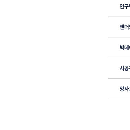
인구
젠더
빅데
시공
양자