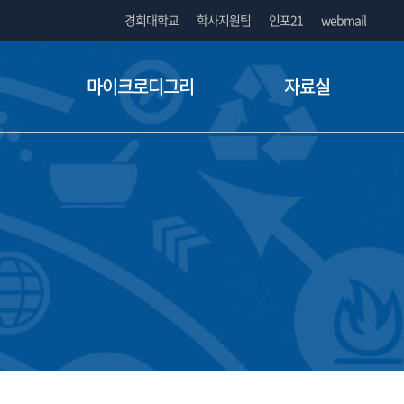
경희대학교
학사지원팀
인포21
webmail
마이크로디그리
자료실
란
마이크로디그리란
자료실
운영현황
뉴스자료
신청 및 이수 방법
FAQ
지침
마이크로디그리 운영지침