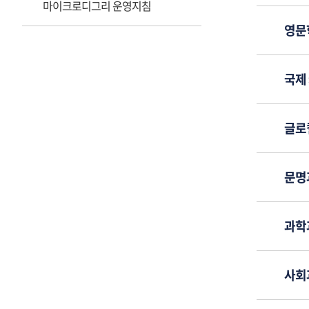
마이크로디그리 운영지침
영문
국제
글로
문명
과학
사회